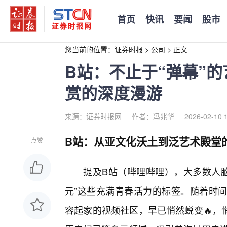
首页
快讯
要闻
股市
您当前的位置：
证券时报
>
公司
>
正文
B站：不止于“弹幕”
赏的深度漫游
来源：证券时报网
作者：冯兆华
2026-02-10 
B站：从亚文化沃土到泛艺术殿堂
点赞
提及B站（哔哩哔哩），大多数人脑
元”这些充满青春活力的标签。随着时间
容起家的视频社区，早已悄然蜕变🔥，