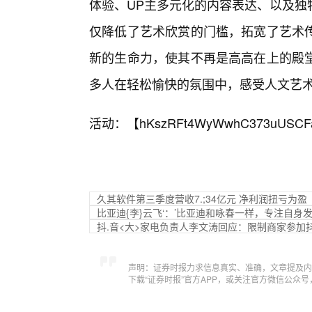
体验、UP主多元化的内容表达、以及独
仅降低了艺术欣赏的门槛，拓宽了艺术
新的生命力，使其不再是高高在上的殿
多人在轻松愉快的氛围中，感受人文艺
活动：【
hKszRFt4WyWwhC373uUSCF
久其软件第三季度营收7.;34亿元 净利润扭亏为盈
比亚迪{李}云飞‘：’比亚迪和咏春一样，专注自身
抖.音<大>家电负责人李文涛回应：限制商家参加抖
声明：证券时报力求信息真实、准确，文章提及内
下载“证券时报”官方APP，或关注官方微信公众