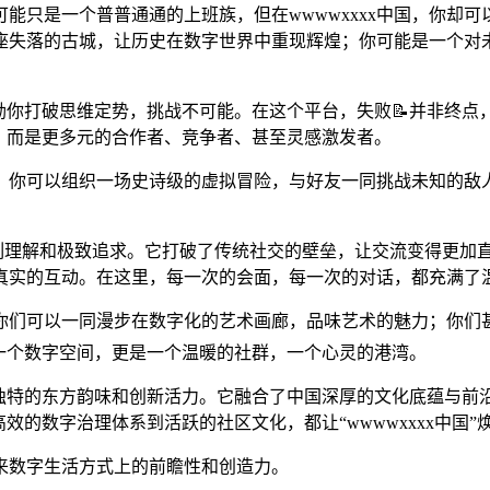
能只是一个普普通通的上班族，但在wwwwxxxx中国，你却
座失落的古城，让历史在数字世界中重现辉煌；你可能是一个对
它鼓励你打破思维定势，挑战不可能。在这个平台，失败📝并非终
系，而是更多元的合作者、竞争者、甚至灵感激发者。
；你可以组织一场史诗级的虚拟冒险，与好友一同挑战未知的敌
”的深刻理解和极致追求。它打破了传统社交的壁垒，让交流变得更
行真实的互动。在这里，每一次的会面，每一次的对话，都充满了
；你们可以一同漫步在数字化的艺术画廊，品味艺术的魅力；你们
仅是一个数字空间，更是一个温暖的社群，一个心灵的港湾。
中国”独特的东方韵味和创新活力。它融合了中国深厚的文化底蕴与
效的数字治理体系到活跃的社区文化，都让“wwwwxxxx中国
来数字生活方式上的前瞻性和创造力。