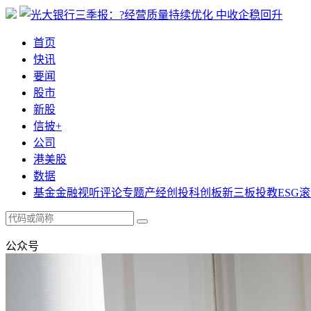
首页
快讯
要闻
股市
新股
信披+
公司
港美股
数据
基金
金融
视听
评论
专题
产经
创投
科创板
新三板
投教
ESG
滚
公众号