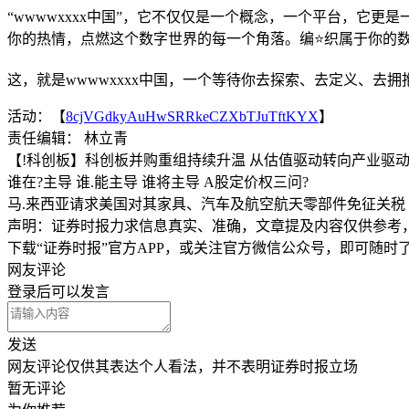
“wwwwxxxx中国”，它不仅仅是一个概念，一个平台，
你的热情，点燃这个数字世界的每一个角落。编⭐织属于你的
这，就是wwwwxxxx中国，一个等待你去探索、去定义、去拥
活动：【
8cjVGdkyAuHwSRRkeCZXbTJuTftKYX
】
责任编辑： 林立青
【!科创板】科创板并购重组持续升温 从估值驱动转向产业驱
谁在?主导 谁.能主导 谁将主导 A股定价权三问?
马.来西亚请求美国对其家具、汽车及航空航天零部件免征关税
声明：证券时报力求信息真实、准确，文章提及内容仅供参考
下载“证券时报”官方APP，或关注官方微信公众号，即可随
网友评论
登录
后可以发言
发送
网友评论仅供其表达个人看法，并不表明证券时报立场
暂无评论