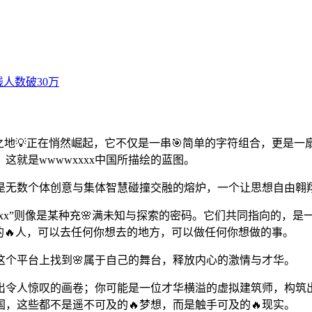
奇妙之地💡正在悄然崛起，它不仅是一串🎯简单的字符组合，更
就是wwwwxxxx中国所描绘的蓝图。
是无数个体创意与集体智慧碰撞交融的熔炉，一个让思想自由翱
xxxx”则像是某种充🌸满未知与探索的密码。它们共同指向的
为的🔥人，可以去任何你想去的地方，可以做任何你想做的事。
个平台上找到🌸属于自己的舞台，释放内心的激情与才华。
出令人惊叹的画卷；你可能是一位才华横溢的虚拟建筑师，构筑
国，这些都不是遥不可及的🔥梦想，而是触手可及的🔥现实。