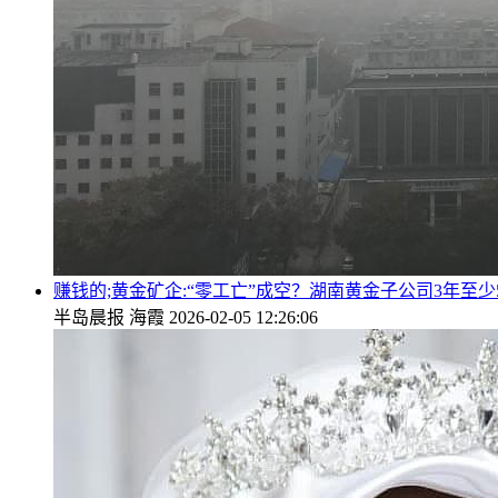
赚钱的;黄金矿企:“零工亡”成空？湖南黄金子公司3年至
半岛晨报
海霞
2026-02-05 12:26:06