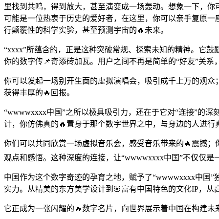
里找到共鸣，得到放大，甚至演变成一场轰动。想象一下，你可
可能是一位热衷于历史的爱好者，在这里，你可以亲手复原一
行颠覆性的科学实验，甚至预测宇宙的🔥未来。
“xxxx”所蕴含的，正是这种突破常规、探索未知的精神。
你的数字传📌奇添砖加瓦。用户之间不再是简单的“好友”关
你可以发起一场别开生面的虚拟演唱会，吸引成千上万的观众
获得丰厚的🔥回报。
“wwwwxxxx中国”之所以极具吸引力，还在于它对“连接
计，你仿佛真的🔥置身于那个数字世界之中，与身边的人进
你们可以共同欣赏一场虚拟音乐会，感受音乐带来的🔥震撼
观点和感悟。这种深度的连接，让“wwwwxxxx中国”不仅
中国作为这个数字奇迹的孕育之地，赋予了“wwwwxxxx
实力。从精美的东方美学设计到🌸富有中国特色的文化IP，从高
它正成为一张闪耀的🔥数字名片，向世界展示着中国在构建未